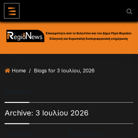
S
k
i
p
t
o
c
o
n
Home
/
Blogs for 3 Ιουλίου, 2026
t
e
n
Months
t
Archive:
3 Ιουλίου 2026
Ιανουάριος
Φεβρουάριος