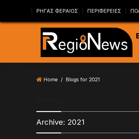
S
ΡΗΓΑΣ ΦΕΡΑΙΟΣ
ΠΕΡΙΦΕΡΕΙΕΣ
ΠΟ
k
i
p
t
o
c
o
n
t
Home
/
Blogs for 2021
e
n
t
Months
Archive:
2021