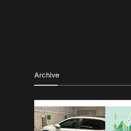
Ιανουάριος
Φεβρουάριος
Μάρτιος
Απρίλιος
Μάιος
Ιούνιος
Ιούλιος
Αύγουστος
Σεπτέμβριος
Οκτώβριος
Νοέμβριος
Δεκέμβριος
Archive