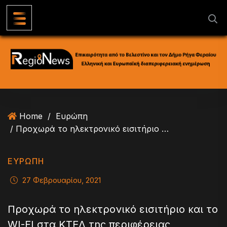
S
k
i
p
t
o
c
o
n
Home
/
Ευρώπη
t
/ Προχωρά το ηλεκτρονικό εισιτήριο και το WI-FI στα ΚΤΕΛ της περιφέρειας
e
n
t
ΕΥΡΏΠΗ
27 Φεβρουαρίου, 2021
Προχωρά το ηλεκτρονικό εισιτήριο και το
WI-FI στα ΚΤΕΛ της περιφέρειας