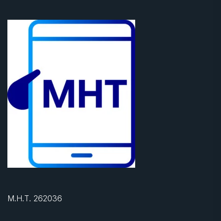
Μ.Η.Τ. 262036