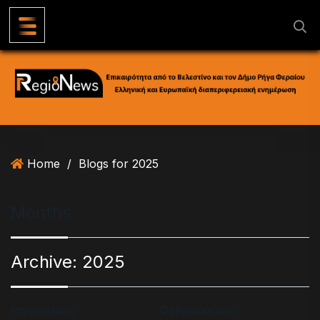
S
k
i
p
t
o
c
o
n
Home
/
Blogs for 2025
t
e
n
Months
t
Archive:
2025
Ιανουάριος
Φεβρουάριος