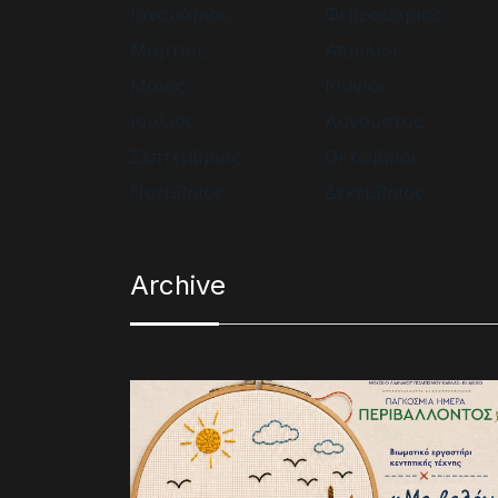
Ιανουάριος
Φεβρουάριος
Μάρτιος
Απρίλιος
Μάιος
Ιούνιος
Ιούλιος
Αύγουστος
Σεπτέμβριος
Οκτώβριος
Νοέμβριος
Δεκέμβριος
Archive