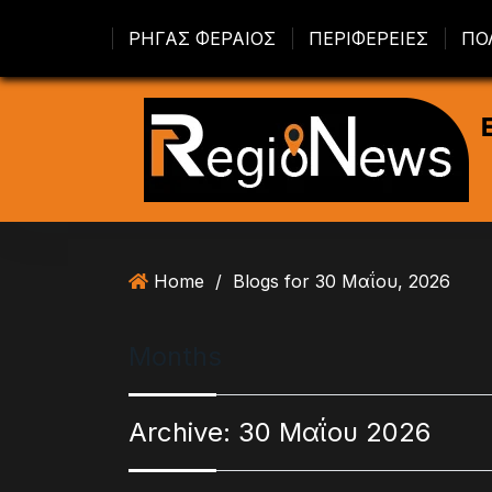
S
ΡΗΓΑΣ ΦΕΡΑΙΟΣ
ΠΕΡΙΦΕΡΕΙΕΣ
ΠΟ
k
i
p
t
o
c
o
n
t
Home
/
Blogs for 30 Μαΐου, 2026
e
n
t
Months
Archive:
30 Μαΐου 2026