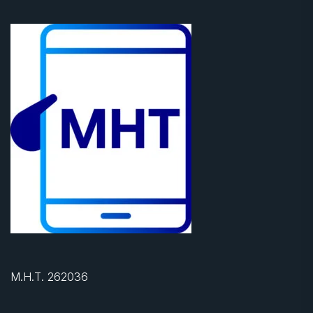
Μ.Η.Τ. 262036