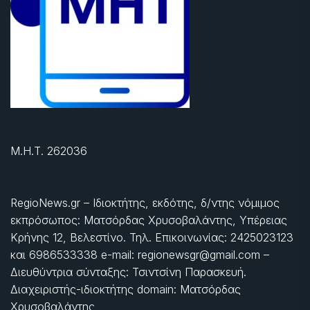
Μ.Η.Τ. 262036
RegioNews.gr – Ιδιοκτήτης, εκδότης, δ/ντης νόμιμος
εκπρόσωπος: Ματσόρδας Χρυσοβαλάντης, Υπέρειας
Κρήνης 12, Βελεστίνο. Τηλ. Επικοινωνίας: 2425023123
και 6986533338 e-mail: regionewsgr@gmail.com –
Διευθύντρια σύνταξης: Τσιντσίνη Παρασκευή.
Διαχειριστής-ιδιοκτήτης domain: Ματσόρδας
Χρυσοβαλάντης