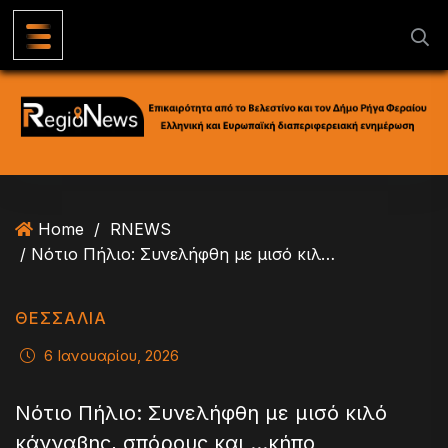
S
k
i
p
t
o
c
o
n
Home
/
RNEWS
t
/ Νότιο Πήλιο: Συνελήφθη με μισό κιλό κάνναβης, σπόρους και …κήπο
e
n
t
ΘΕΣΣΑΛΙΑ
6 Ιανουαρίου, 2026
Νότιο Πήλιο: Συνελήφθη με μισό κιλό
κάνναβης, σπόρους και …κήπο