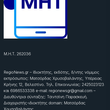
Μ.Η.Τ. 262036
RegioNews.gr – Ιδιοκτήτης, εκδότης, δ/ντης νόμιμος
εκπρόσωπος: Ματσόρδας Χρυσοβαλάντης, Υπέρειας
Κρήνης 12, Βελεστίνο. Τηλ. Επικοινωνίας: 2425023123
και 6986533338 e-mail: regionewsgr@gmail.com –
Διευθύντρια σύνταξης: Τσιντσίνη Παρασκευή.
Διαχειριστής-ιδιοκτήτης domain: Ματσόρδας
Χρυσοβαλάντης