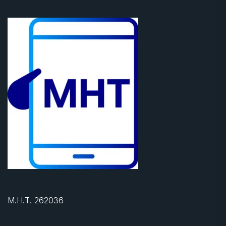
Μ.Η.Τ. 262036