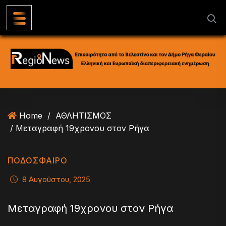
S
k
i
p
t
o
c
o
n
Home
/
ΑΘΛΗΤΙΣΜΟΣ
t
/ Μεταγραφή 19χρονου στον Ρήγα
e
n
t
ΠΟΔΟΣΦΑΙΡΟ
8 Αυγούστου, 2025
Μεταγραφή 19χρονου στον Ρήγα