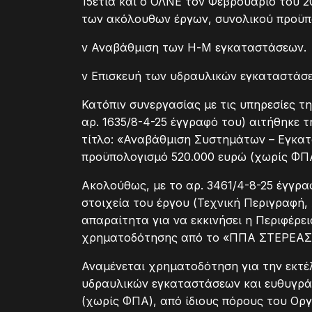
15ετία και ο ΟΛΝΕ τον Φεβρουάριο του 
των ακόλουθων έργων, συνολικού προϋπ
v Αναβάθμιση των Η-Μ εγκαταστάσεων.
v Επισκευή των υδραυλικών εγκαταστάσε
Κατόπιν συνεργασίας με τις υπηρεσίες τ
αρ. 1635/8-4-25 έγγραφό του) αιτήθηκε
τίτλο: «Αναβάθμιση Συστημάτων – Εγκα
προϋπολογισμό 520.000 ευρώ (χωρίς ΦΠ
Ακολούθως, με το αρ. 3461/4-8-25 έγγρ
στοιχεία του έργου (Τεχνική Περιγραφή,
απαραίτητα για να εκκινήσει η Περιφέρε
χρηματοδότησης από το «ΠΠΑ ΣΤΕΡΕΑΣ 
Αναμένεται χρηματοδότηση για την εκτέ
υδραυλικών εγκαταστάσεων και ευθυγρά
(χωρίς ΦΠΑ), από ίδιους πόρους του Ορ