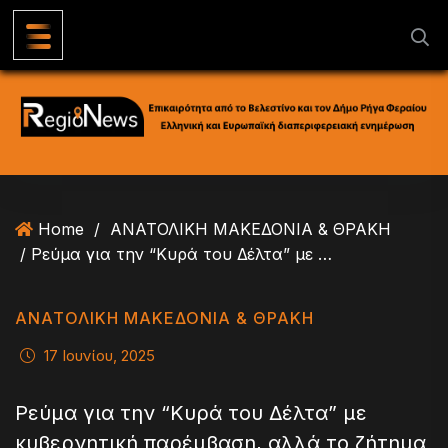
S
k
i
p
t
o
c
o
n
Home
/
ΑΝΑΤΟΛΙΚΗ ΜΑΚΕΔΟΝΙΑ & ΘΡΑΚΗ
t
/ Ρεύμα για την “Κυρά του Δέλτα” με κυβερνητική παρέμβαση, αλλά το ζήτημα των αυθαίρετων καλυβών παραμένει άλυτο
e
n
t
ΑΝΑΤΟΛΙΚΗ ΜΑΚΕΔΟΝΙΑ & ΘΡΑΚΗ
17 Ιουνίου, 2025
Ρεύμα για την “Κυρά του Δέλτα” με
κυβερνητική παρέμβαση, αλλά το ζήτημα