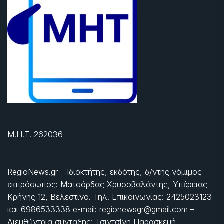
Μ.Η.Τ. 262036
RegioNews.gr – Ιδιοκτήτης, εκδότης, δ/ντης νόμιμος
εκπρόσωπος: Ματσόρδας Χρυσοβαλάντης, Υπέρειας
Κρήνης 12, Βελεστίνο. Τηλ. Επικοινωνίας: 2425023123
και 6986533338 e-mail: regionewsgr@gmail.com –
Διευθύντρια σύνταξης: Τσιντσίνη Παρασκευή.