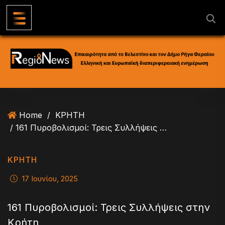
S
k
i
p
t
o
c
o
n
Home
/
ΚΡΗΤΗ
t
/ 161 Πυροβολισμοί: Τρεις Συλλήψεις στην Κρήτη
e
n
t
ΚΡΗΤΗ
17 Ιουνίου, 2025
161 Πυροβολισμοί: Τρεις Συλλήψεις στην
Κρήτη