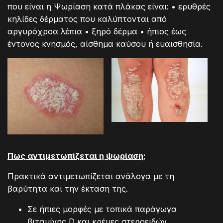
που είναι η Ψωρίαση κατά πλάκας είναι: • ερυθρές
κηλίδες δέρματος που καλύπτονται από
αργυρόχροα λέπια • ξηρό δέρμα • ήπιος έως
έντονος κνησμός, αίσθημα καύσου ή ευαισθησία.
Πως αντιμετωπίζεται η ψωρίαση;
Πρακτικά αντιμετωπίζεται ανάλογα με τη
βαρύτητα και την έκταση της.
Σε ήπιες μορφές με τοπικά παράγωγα
βιταμίνης D και κρέμες στεροειδών.