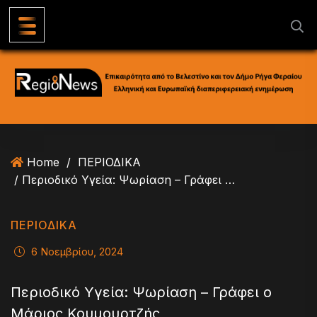
S
k
i
p
t
o
c
o
n
Home
/
ΠΕΡΙΟΔΙΚΑ
t
/ Περιοδικό Υγεία: Ψωρίαση – Γράφει ο Μάριος Κουμουρτζής
e
n
t
ΠΕΡΙΟΔΙΚΑ
6 Νοεμβρίου, 2024
Περιοδικό Υγεία: Ψωρίαση – Γράφει ο
Μάριος Κουμουρτζής