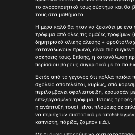
το ανοσοποιητικό τους σύστημα και θα 
τους στα μαθήματα.
Η μέρα καλό θα ήταν να ξεκινάει με ένα
τρόφιμα από όλες τις ομάδες τροφίμων 
δημητριακά ολικής άλεσης + φρούτο/λαχαν
καταναλώνουν πρωινό, είναι πιο συγκεν
ασκήσεις τους. Επίσης, η κατανάλωση πρ
περίσσιου βάρους συγκριτικά με τα παιδ
Εκτός από το γεγονός ότι πολλά παιδιά 
σχολείο αποτελείται, κυρίως, από κορεσ
περιλαμβάνει σφολιατοειδή, κρουασάν με
επεξεργασμένα τρόφιμα. Τέτοιες τροφές 
η ανάπτυξή τους), είναι πλούσιες σε απ
να περιέχουν συστατικά με αποδεδειγμέ
καπνιστή, πάριζα, ζαμπον κ.ά.).
Με τι όμως μπορούμε να αντικαταστήσουμ