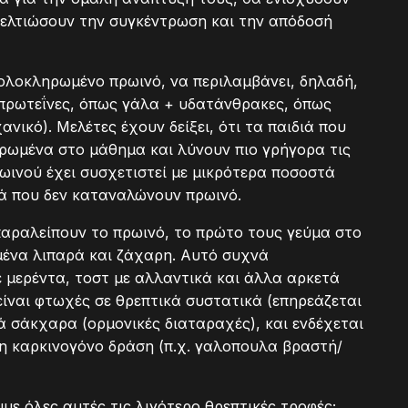
βελτιώσουν την συγκέντρωση και την απόδοσή
 ολοκληρωμένο πρωινό, να περιλαμβάνει, δηλαδή,
(πρωτεΐνες, όπως γάλα + υδατάνθρακες, όπως
ικό). Μελέτες έχουν δείξει, ότι τα παιδιά που
τρωμένα στο μάθημα και λύνουν πιο γρήγορα τις
ωινού έχει συσχετιστεί με μικρότερα ποσοστά
ιά που δεν καταναλώνουν πρωινό.
παραλείπουν το πρωινό, το πρώτο τους γεύμα στο
μένα λιπαρά και ζάχαρη. Αυτό συχνά
 μερέντα, τοστ με αλλαντικά και άλλα αρκετά
είναι φτωχές σε θρεπτικά συστατικά (επηρεάζεται
λά σάκχαρα (ορμονικές διαταραχές), και ενδέχεται
νη καρκινογόνο δράση (π.χ. γαλοπουλα βραστή/
ε όλες αυτές τις λιγότερο θρεπτικές τροφές;