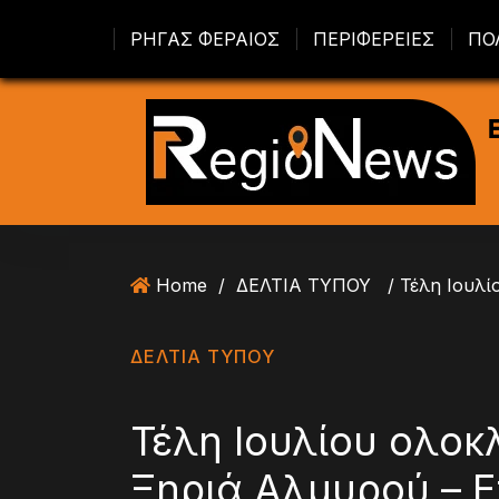
S
ΡΗΓΑΣ ΦΕΡΑΙΟΣ
ΠΕΡΙΦΕΡΕΙΕΣ
ΠΟ
k
i
p
t
o
c
o
n
t
Home
/
ΔΕΛΤΙΑ ΤΥΠΟΥ
e
n
t
ΔΕΛΤΙΑ ΤΥΠΟΥ
Τέλη Ιουλίου ολο
Ξηριά Αλμυρού – Ε