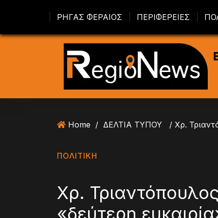
S
ΡΗΓΑΣ ΦΕΡΑΙΟΣ
ΠΕΡΙΦΕΡΕΙΕΣ
ΠΟ
k
i
p
t
o
c
o
n
t
Home
/
ΔΕΛΤΙΑ ΤΥΠΟΥ
e
n
t
ΠΟΛΙΤΙΚΗ
Χρ. Τριαντόπουλος
«δεύτερη ευκαιρί