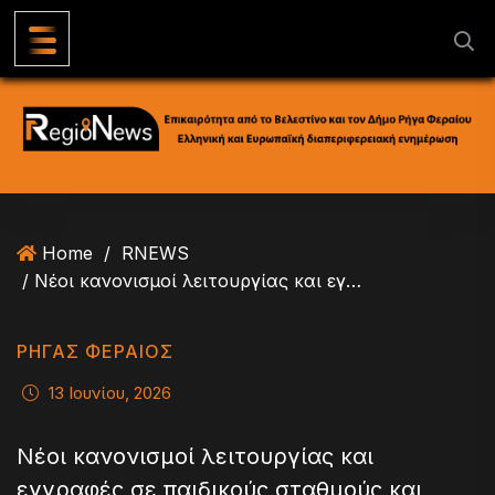
S
k
i
p
t
o
c
o
n
Home
/
RNEWS
t
/ Νέοι κανονισμοί λειτουργίας και εγγραφές σε παιδικούς σταθμούς και ΚΔΑΠ του Δήμου Ρήγα Φεραίου
e
n
t
ΡΗΓΑΣ ΦΕΡΑΙΟΣ
13 Ιουνίου, 2026
Νέοι κανονισμοί λειτουργίας και
εγγραφές σε παιδικούς σταθμούς και