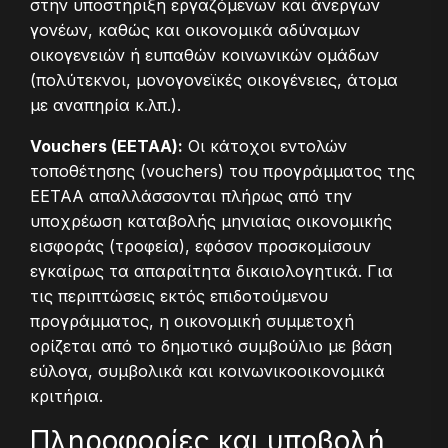
στην υποστήριξη εργαζόμενων και άνεργων
γονέων, καθώς και οικονομικά αδύναμων
οικογενειών ή ευπαθών κοινωνικών ομάδων
(πολύτεκνοι, μονογονεϊκές οικογένειες, άτομα
με αναπηρία κ.λπ.)
.
Vouchers (ΕΕΤΑΑ):
Οι κάτοχοι εντολών
τοποθέτησης (vouchers) του προγράμματος της
ΕΕΤΑΑ απαλλάσσονται πλήρως από την
υποχρέωση καταβολής μηνιαίας οικονομικής
εισφοράς (τροφεία), εφόσον προσκομίσουν
εγκαίρως τα απαραίτητα δικαιολογητικά
.
Για
τις περιπτώσεις εκτός επιδοτούμενου
προγράμματος, η οικονομική συμμετοχή
ορίζεται από το δημοτικό συμβούλιο με βάση
εύλογα, συμβολικά και κοινωνικοοικονομικά
κριτήρια
.
Πληροφορίες και υποβολή