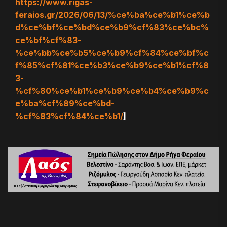
https://www.rigas-
feraios.gr/2026/06/13/%ce%ba%ce%b1%ce%b
d%ce%bf%ce%bd%ce%b9%cf%83%ce%bc%
ce%bf%cf%83-
%ce%bb%ce%b5%ce%b9%cf%84%ce%bf%c
f%85%cf%81%ce%b3%ce%b9%ce%b1%cf%8
3-
%cf%80%ce%b1%ce%b9%ce%b4%ce%b9%c
e%ba%cf%89%ce%bd-
%cf%83%cf%84%ce%b1/
]