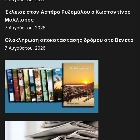
Έκλεισε στον Αστέρα Ρυζομύλου ο Κωσταντίνος
Μαλλιαρός
7 Αυγούστου, 2026
Ολοκλήρωση αποκατάστασης δρόμου στο Βένετο
7 Αυγούστου, 2026