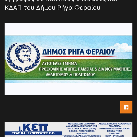
ΚΔΑΠ του Δήμου Ρήγα Φεραίου