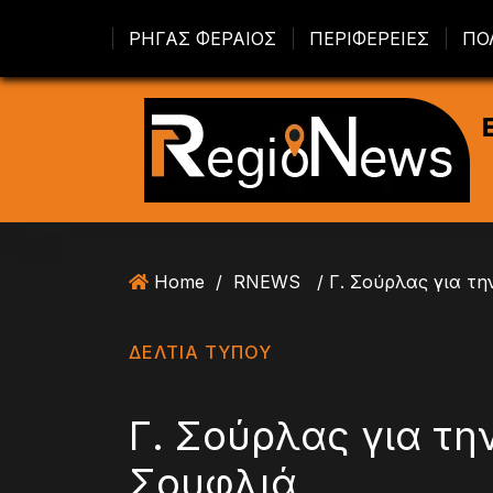
S
ΡΗΓΑΣ ΦΕΡΑΙΟΣ
ΠΕΡΙΦΕΡΕΙΕΣ
ΠΟ
k
i
p
t
o
c
o
n
t
Home
/
RNEWS
e
n
t
ΔΕΛΤΙΑ ΤΥΠΟΥ
Γ. Σούρλας για τη
Σουφλιά