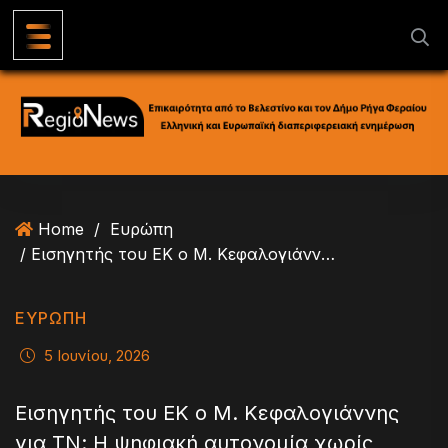
S
k
i
p
t
o
c
o
n
Home
/
Ευρώπη
t
/ Εισηγητής του ΕΚ ο Μ. Κεφαλογιάννης για ΤΝ: Η ψηφιακή αυτονομία χωρίς απομόνωση στην εποχή της Τεχνητής Νοημοσύνης
e
n
t
ΕΥΡΏΠΗ
5 Ιουνίου, 2026
Εισηγητής του ΕΚ ο Μ. Κεφαλογιάννης
για ΤΝ: Η ψηφιακή αυτονομία χωρίς