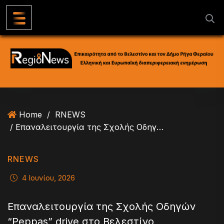
S
k
i
p
t
o
c
o
n
Home
/
RNEWS
t
/ Επαναλειτουργία της Σχολής Oδηγών “Peppas” drive στο Βελεστίνο
e
n
t
RNEWS
4 Ιουνίου, 2026
Επαναλειτουργία της Σχολής Oδηγών
“Peppas” drive στο Βελεστίνο