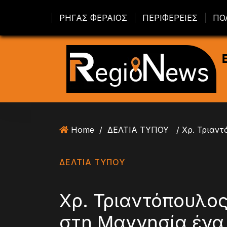
S
ΡΗΓΑΣ ΦΕΡΑΙΟΣ
ΠΕΡΙΦΕΡΕΙΕΣ
ΠΟ
k
i
p
t
o
c
o
n
t
Home
/
ΔΕΛΤΙΑ ΤΥΠΟΥ
e
n
t
ΔΕΛΤΙΑ ΤΥΠΟΥ
Χρ. Τριαντόπουλος
στη Μαγνησία ένα