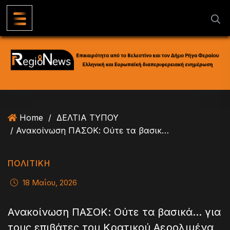
S
k
i
p
t
o
c
o
n
Home
/
ΔΕΛΤΙΑ ΤΥΠΟΥ
t
/ Ανακοίνωση ΠΑΣΟΚ: Ούτε τα βασικά… για τους επιβάτες του Κρατικού Αερολιμένα Νέας Αγχιάλου!
e
n
t
ΠΟΛΙΤΙΚΗ
18 Μαΐου, 2026
Ανακοίνωση ΠΑΣΟΚ: Ούτε τα βασικά… για
τους επιβάτες του Κρατικού Αερολιμένα