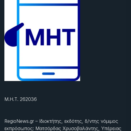
Μ.Η.Τ. 262036
RegioNews.gr – Ιδιοκτήτης, εκδότης, δ/ντης νόμιμος
εκπρόσωπος: Ματσόρδας Χρυσοβαλάντης, Υπέρειας