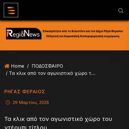
S
k
i
p
t
o
c
o
n
Home
/
ΠΟΔΟΣΦΑΙΡΟ
t
/ Τα κλικ από τον αγωνιστικό χώρο του ντέρμπι τίτλου
e
n
t
ΡΗΓΑΣ ΦΕΡΑΙΟΣ
29 Μαρτίου, 2026
Τα κλικ από τον αγωνιστικό χώρο του
ντέρμπι τίτλου