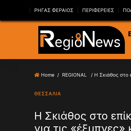
S
ΡΗΓΑΣ ΦΕΡΑΙΟΣ
ΠΕΡΙΦΕΡΕΙΕΣ
ΠΟ
k
i
p
t
o
c
o
n
t
Home
/
REGIONAL
e
n
t
ΘΕΣΣΑΛΙΑ
Η Σκιάθος στο επί
για τις «έξυπνες» 