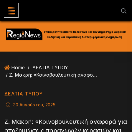
S
k
i
p
t
o
c
o
n
Home
/
ΔΕΛΤΙΑ ΤΥΠΟΥ
t
/ Ζ. Μακρή: «Κοινοβουλευτική αναφορά για αποζημιώσεις παραγωγών κερασιών και δαμάσκηνων»
e
n
t
ΔΕΛΤΙΑ ΤΥΠΟΥ
30 Αυγούστου, 2025
Ζ. Μακρή: «Κοινοβουλευτική αναφορά για
αποζημιώσεις παραγωγών κερασιών και