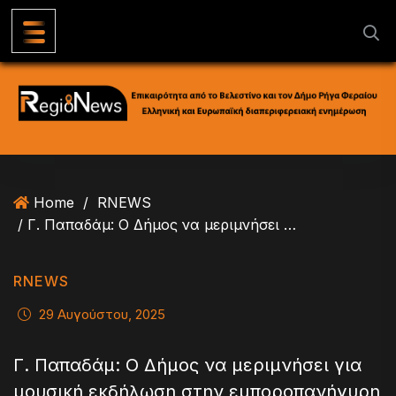
S
k
i
p
t
o
c
o
n
Home
/
RNEWS
t
/ Γ. Παπαδάμ: Ο Δήμος να μεριμνήσει για μουσική εκδήλωση στην εμποροπανήγυρη Βελεστίνου
e
n
t
RNEWS
29 Αυγούστου, 2025
Γ. Παπαδάμ: Ο Δήμος να μεριμνήσει για
μουσική εκδήλωση στην εμποροπανήγυρη