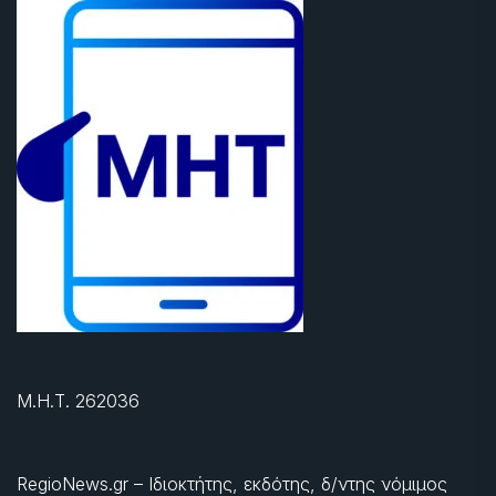
Μ.Η.Τ. 262036
RegioNews.gr – Ιδιοκτήτης, εκδότης, δ/ντης νόμιμος