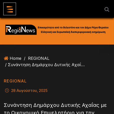
S
k
i
p
t
o
c
o
n
Home
/
REGIONAL
t
/ Συνάντηση Δημάρχου Δυτικής Αχαΐας με το Οικονομικό Επιμελητήριο για την αποτίμηση των ζημιών από την πυρκαγιά
e
n
t
REGIONAL
28 Αυγούστου, 2025
Συνάντηση Δημάρχου Δυτικής Αχαΐας με
το Οικονομικό Επιμελητήριο για την