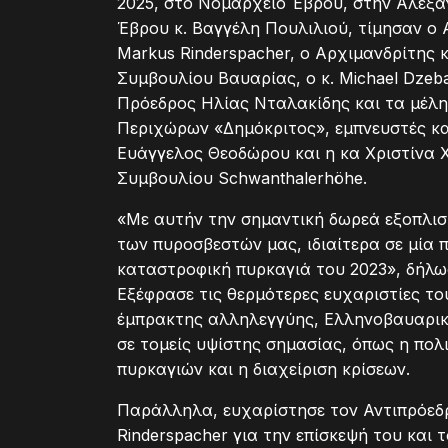
2025, στο Νομαρχείο Έβρου, στην Αλεξα
Έβρου κ. Βαγγέλη Πουλιλιού, τίμησαν ο 
Markus Rinderspacher, ο Αρχιμανδρίτης 
Συμβουλίου Βαυαρίας, ο κ. Michael Dze
Πρόεδρος Ηλίας Νταλακίδης και τα μέλ
Περιχώρων «Δημόκριτος», εμπνευστές και
Ευάγγελος Θεοδώρου και η κα Χριστίνα 
Συμβουλίου Schwanthalerhöhe.
«Με αυτήν την σημαντική δωρεά εξοπλισ
των πυροσβεστών μας, ιδιαίτερα σε μία 
καταστροφική πυρκαγιά του 2023», δήλω
Εξέφρασε τις θερμότερες ευχαριστίες το
έμπρακτης αλληλεγγύης, Ελληνοβαυαρικής
σε τομείς υψίστης σημασίας, όπως η πολ
πυρκαγιών και η διαχείριση κρίσεων.
Παράλληλα, ευχαρίστησε τον Αντιπρόεδρ
Rinderspacher για την επίσκεψή του και 