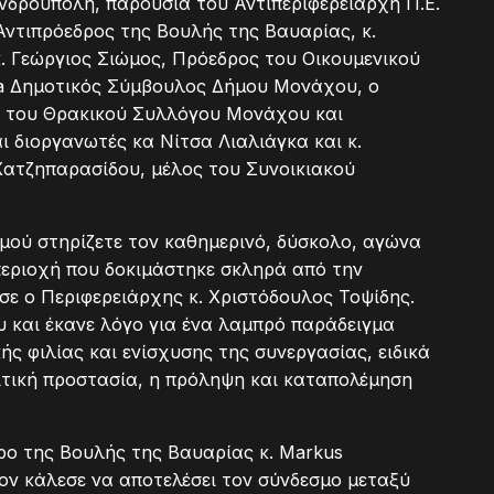
νδρούπολη, παρουσία του Αντιπεριφερειάρχη Π.Ε.
Αντιπρόεδρος της Βουλής της Βαυαρίας, κ.
κ. Γεώργιος Σιώμος, Πρόεδρος του Οικουμενικού
ba Δημοτικός Σύμβουλος Δήμου Μονάχου, ο
η του Θρακικού Συλλόγου Μονάχου και
 διοργανωτές κα Νίτσα Λιαλιάγκα και κ.
Χατζηπαρασίδου, μέλος του Συνοικιακού
μού στηρίζετε τον καθημερινό, δύσκολο, αγώνα
περιοχή που δοκιμάστηκε σκληρά από την
σε ο Περιφερειάρχης κ. Χριστόδουλος Τοψίδης.
υ και έκανε λόγο για ένα λαμπρό παράδειγμα
 φιλίας και ενίσχυσης της συνεργασίας, ειδικά
ιτική προστασία, η πρόληψη και καταπολέμηση
ο της Βουλής της Βαυαρίας κ. Markus
τον κάλεσε να αποτελέσει τον σύνδεσμο μεταξύ