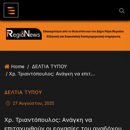
S
k
i
p
t
o
c
o
n
Home
/
ΔΕΛΤΙΑ ΤΥΠΟΥ
t
/ Χρ. Τριαντόπουλος: Ανάγκη να επιταχυνθούν οι εργασίες του αναδόχου για να ολοκληρωθεί ο δρόμος στον Ανθότοπο
e
n
t
ΔΕΛΤΙΑ ΤΥΠΟΥ
27 Αυγούστου, 2025
Χρ. Τριαντόπουλος: Ανάγκη να
επιταχυνθούν οι εργασίες του αναδόχου