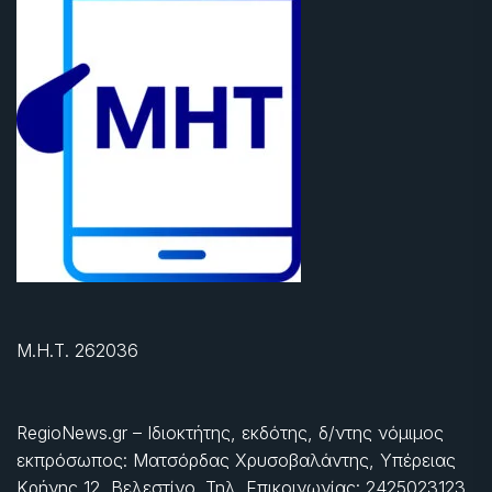
Μ.Η.Τ. 262036
RegioNews.gr – Ιδιοκτήτης, εκδότης, δ/ντης νόμιμος
εκπρόσωπος: Ματσόρδας Χρυσοβαλάντης, Υπέρειας
Κρήνης 12, Βελεστίνο. Τηλ. Επικοινωνίας: 2425023123