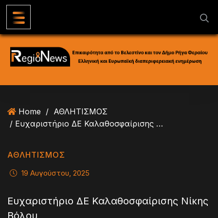
S
k
i
p
t
o
c
o
n
Home
/
ΑΘΛΗΤΙΣΜΟΣ
t
/ Ευχαριστήριο ΔΕ Καλαθοσφαίρισης Νίκης Βόλου
e
n
t
ΑΘΛΗΤΙΣΜΟΣ
19 Αυγούστου, 2025
Ευχαριστήριο ΔΕ Καλαθοσφαίρισης Νίκης
Βόλου