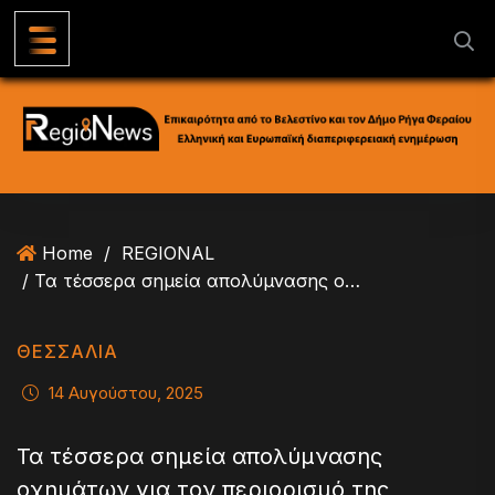
S
k
i
p
t
o
c
o
n
Home
/
REGIONAL
t
/ Τα τέσσερα σημεία απολύμνασης οχημάτων για τον περιορισμό της ευλογιάς
e
n
t
ΘΕΣΣΑΛΙΑ
14 Αυγούστου, 2025
Τα τέσσερα σημεία απολύμνασης
οχημάτων για τον περιορισμό της