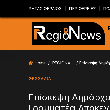
S
ΡΗΓΑΣ ΦΕΡΑΙΟΣ
ΠΕΡΙΦΕΡΕΙΕΣ
ΠΟ
k
i
p
t
o
c
o
n
t
Home
/
REGIONAL
e
n
t
ΘΕΣΣΑΛΙΑ
Επίσκεψη Δημάρχο
Γραμματέα Αποκεν