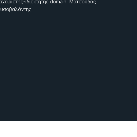
αχειριστής-ιδιοκτήτης domain: Ματσόρδας
υσοβαλάντης