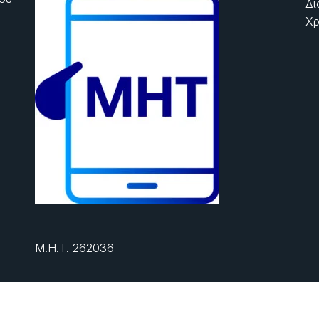
Δι
Χρ
Μ.Η.Τ. 262036