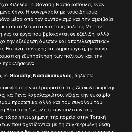
χο Κιλελέρ, κ. Θανάση Νασιακόπουλο, έναν
γμένο έργο. Η συνεργασία με τους Δήμους
μόνο μέσα από τον συντονισμό και την αμοιβαία
ικά αποτελέσματα για τους πολίτες.Με τον
 για τα έργα που βρίσκονται σε εξέλιξη, αλλά
τόχο την εξεύρεση άμεσων και αποτελεσματικών
ς θα είναι συνεχής και δημιουργική, με κοινό
εσματική εξυπηρέτηση των πολιτών και την
ν προκλήσεων».
, κ.
Θανάσης Νασιακόπουλος
, δήλωσε:
πίσκεψη στη νέα Γραμματέα της Αποκεντρωμένης
ας, κα Ρένα Καραλαριώτου. νΕίχα την ευκαιρία
 εμού προσωπικά αλλά και του συνόλου του
κή θητεία επ’ ωφελεία των πολιτών της
ως τώρα επιτυχημένη της πορεία στην Τοπική
των που σχετίζονται με τη συγκεκριμένη θέση
ιακατέχει θα την οδηγήσουν σε μια επιτυχημένη