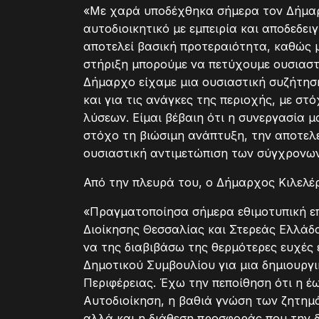
«Με χαρά υποδέχθηκα σήμερα τον Δήμαρ
αυτοδιοικητικό με εμπειρία και αποδεδει
αποτελεί βασική προτεραιότητα, καθώς 
στήριξη μπορούμε να πετύχουμε ουσιαστ
Δήμαρχο είχαμε μια ουσιαστική συζήτηση
και για τις ανάγκες της περιοχής, με σ
λύσεων. Είμαι βέβαιη ότι η συνεργασία μα
στόχο τη βιώσιμη ανάπτυξη, την αποτελ
ουσιαστική αντιμετώπιση των σύγχρονω
Από την πλευρά του, ο Δήμαρχος Κιλελέρ
«Πραγματοποίησα σήμερα εθιμοτυπική ε
Διοίκησης Θεσσαλίας και Στερεάς Ελλάδ
να της διαβιβάσω της θερμότερες ευχές
Δημοτικού Συμβουλίου για μια δημιουργι
Περιφέρειας. Έχω την πεποίθηση ότι η έ
Αυτοδιοίκηση, η βαθιά γνώση των ζητημά
αλλά και η διάθεση προσφοράς που την δ