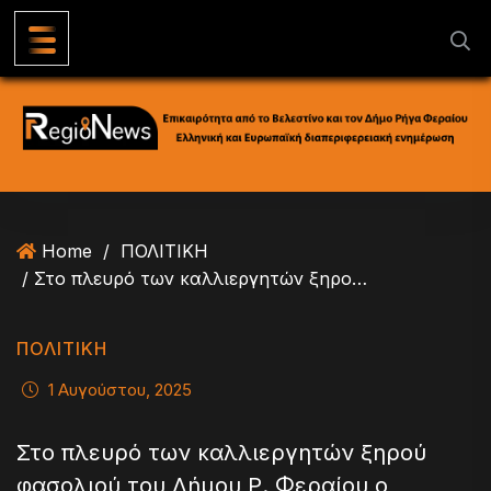
S
k
i
p
t
o
c
o
n
Home
/
ΠΟΛΙΤΙΚΗ
t
/ Στο πλευρό των καλλιεργητών ξηρού φασολιού του Δήμου Ρ. Φεραίου ο Αλέξανδρος Μεϊκόπουλος
e
n
t
ΠΟΛΙΤΙΚΗ
1 Αυγούστου, 2025
Στο πλευρό των καλλιεργητών ξηρού
φασολιού του Δήμου Ρ. Φεραίου ο