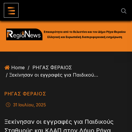
S
k
i
p
t
o
c
o
n
Home
/
ΡΗΓΑΣ ΦΕΡΑΙΟΣ
t
/ Ξεκίνησαν οι εγγραφές για Παιδικούς Σταθμούς και ΚΔΑΠ στον Δήμο Ρήγα Φεραίου για το έτος 2025–2026
e
n
t
ΡΗΓΑΣ ΦΕΡΑΙΟΣ
31 Ιουλίου, 2025
Ξεκίνησαν οι εγγραφές για Παιδικούς
Σταθμούς και ΚΔΑΠ στον Δήμο Ρήγα