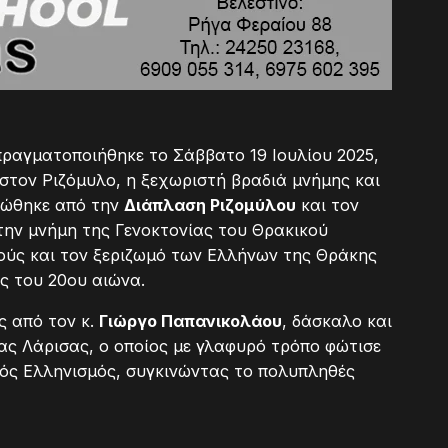
πραγματοποιήθηκε το Σάββατο 19 Ιουλίου 2025,
στον Ριζόμυλο, η ξεχωριστή βραδιά μνήμης και
νώθηκε από την
Διάπλαση Ριζομύλου
και τον
την μνήμη της Γενοκτονίας του Θρακικού
ούς και τον ξεριζωμό των Ελλήνων της Θράκης
ς του 20ου αιώνα.
ς από τον κ.
Γιώργο Παπανικολάου
, δάσκαλο και
ς Λάρισας, ο οποίος με γλαφυρό τρόπο φώτισε
κός Ελληνισμός, συγκινώντας το πολυπληθές