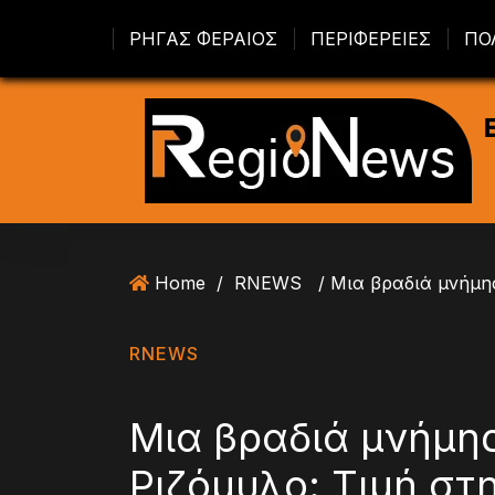
S
ΡΗΓΑΣ ΦΕΡΑΙΟΣ
ΠΕΡΙΦΕΡΕΙΕΣ
ΠΟ
k
i
p
t
o
c
o
n
t
Home
/
RNEWS
e
n
t
RNEWS
Μια βραδιά μνήμης
Ριζόμυλο: Τιμή στ