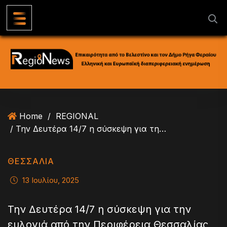
S
k
i
p
t
o
c
o
n
Home
/
REGIONAL
t
/ Την Δευτέρα 14/7 η σύσκεψη για την ευλογιά από την Περιφέρεια Θεσσαλίας
e
n
t
ΘΕΣΣΑΛΙΑ
13 Ιουλίου, 2025
Την Δευτέρα 14/7 η σύσκεψη για την
ευλογιά από την Περιφέρεια Θεσσαλίας