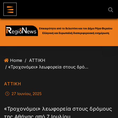
S
k
i
p
t
o
c
o
n
Home
/
ΑΤΤΙΚΗ
t
/ «Τροχονόμοι» λεωφορεία στους δρόμους της Αθήνας από 7 Ιουλίου
e
n
t
ΑΤΤΙΚΗ
27 Ιουνίου, 2025
«Τροχονόμοι» λεωφορεία στους δρόμους
της Αθήνας από 7 Ιουλίου