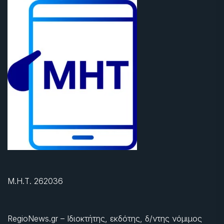
Μ.Η.Τ. 262036
RegioNews.gr – Ιδιοκτήτης, εκδότης, δ/ντης νόμιμος