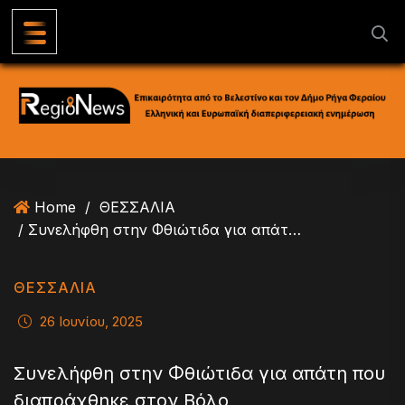
S
k
i
p
t
o
c
o
n
Home
/
ΘΕΣΣΑΛΙΑ
t
/ Συνελήφθη στην Φθιώτιδα για απάτη που διαπράχθηκε στον Βόλο
e
n
t
ΘΕΣΣΑΛΙΑ
26 Ιουνίου, 2025
Συνελήφθη στην Φθιώτιδα για απάτη που
διαπράχθηκε στον Βόλο