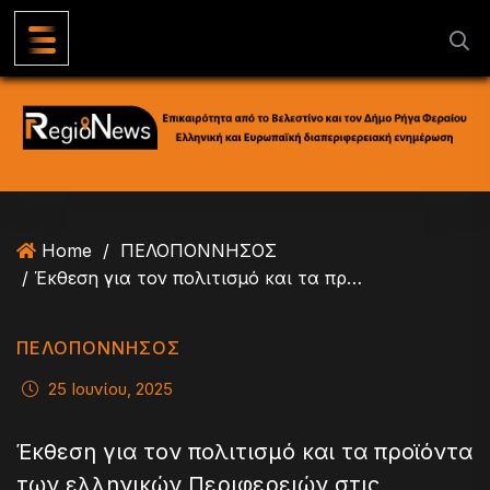
S
k
i
p
t
o
c
o
n
Home
/
ΠΕΛΟΠΟΝΝΗΣΟΣ
t
/ Έκθεση για τον πολιτισμό και τα προϊόντα των ελληνικών Περιφερειών στις Βρυξέλλες
e
n
t
ΠΕΛΟΠΟΝΝΗΣΟΣ
25 Ιουνίου, 2025
Έκθεση για τον πολιτισμό και τα προϊόντα
των ελληνικών Περιφερειών στις