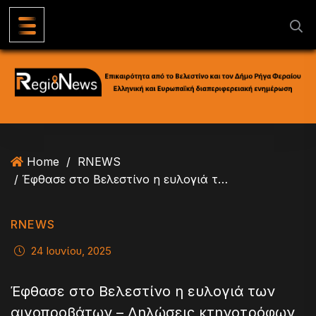
S
k
i
p
t
o
c
o
n
Home
/
RNEWS
t
/ Έφθασε στο Βελεστίνο η ευλογιά των αιγοπροβάτων – Δηλώσεις κτηνοτρόφων
e
n
t
RNEWS
24 Ιουνίου, 2025
Έφθασε στο Βελεστίνο η ευλογιά των
αιγοπροβάτων – Δηλώσεις κτηνοτρόφων