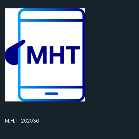
Μ.Η.Τ. 262036