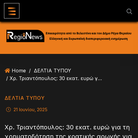
S
k
i
p
t
o
c
o
n
Home
/
ΔΕΛΤΙΑ ΤΥΠΟΥ
t
/ Χρ. Τριαντόπουλος: 30 εκατ. ευρώ για τη χρηματοδότηση της κρατικής αρωγής για το φυτικό κεφάλαιο
e
n
t
ΔΕΛΤΙΑ ΤΥΠΟΥ
21 Ιουνίου, 2025
Χρ. Τριαντόπουλος: 30 εκατ. ευρώ για τη
χρηματοδότηση της κρατικής αρωγής για