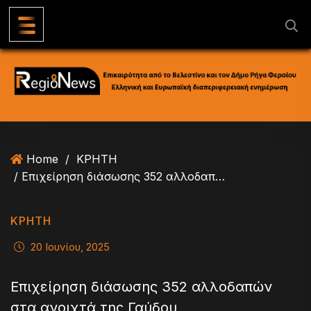
S
k
i
p
t
o
c
o
n
Home
/
ΚΡΗΤΗ
t
/ Επιχείρηση διάσωσης 352 αλλοδαπών στα ανοιχτά της Γαύδου
e
n
t
ΚΡΗΤΗ
20 Ιουνίου, 2025
Επιχείρηση διάσωσης 352 αλλοδαπών
στα ανοιχτά της Γαύδου