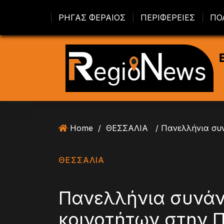
S
ΡΗΓΑΣ ΦΕΡΑΙΟΣ
ΠΕΡΙΦΕΡΕΙΕΣ
ΠΟ
k
i
p
t
o
c
o
n
t
Home
/
ΘΕΣΣΑΛΙΑ
e
n
t
ΘΕΣΣΑΛΙΑ
Πανελλήνια συνάν
κοινοτήτων στην 