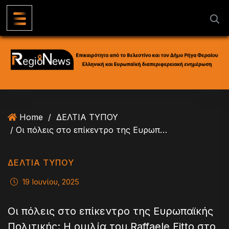
S
k
i
p
t
o
c
o
n
Home
/
ΔΕΛΤΙΑ ΤΥΠΟΥ
t
/ Οι πόλεις στο επίκεντρο της Ευρωπαϊκής Πολιτικής: Η ομιλία του Raffaele Fitto στο Cities Forum
e
n
t
ΔΕΛΤΙΑ ΤΥΠΟΥ
19 Ιουνίου, 2025
Οι πόλεις στο επίκεντρο της Ευρωπαϊκής
Πολιτικής: Η ομιλία του Raffaele Fitto στο