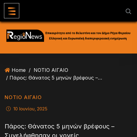
S
k
i
p
t
o
c
o
n
Home
/
ΝΟΤΙΟ ΑΙΓΑΙΟ
t
/ Πάρος: Θάνατος 5 μηνών βρέφους – Συνελήφθησαν οι γονείς
e
n
t
ΝΟΤΙΟ ΑΙΓΑΙΟ
10 Ιουνίου, 2025
Πάρος: Θάνατος 5 μηνών βρέφους –
Συνελήφθησαν οι γονείς