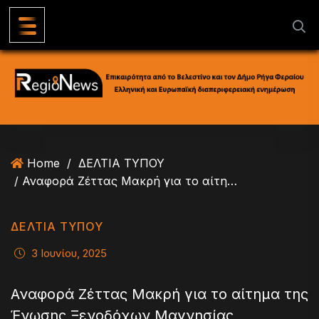
S
k
i
p
t
o
c
o
n
Home
/
ΔΕΛΤΙΑ ΤΥΠΟΥ
t
/ Αναφορά Ζέττας Μακρή για το αίτημα της Ένωσης Ξενοδόχων Μαγνησίας
e
n
t
ΔΕΛΤΙΑ ΤΥΠΟΥ
3 Ιουνίου, 2025
Αναφορά Ζέττας Μακρή για το αίτημα της
Ένωσης Ξενοδόχων Μαγνησίας