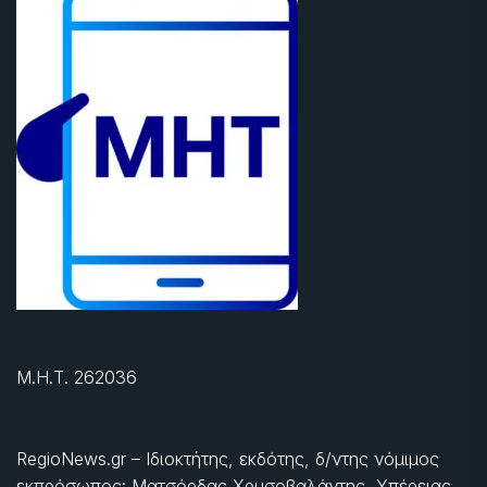
Μ.Η.Τ. 262036
RegioNews.gr – Ιδιοκτήτης, εκδότης, δ/ντης νόμιμος
εκπρόσωπος: Ματσόρδας Χρυσοβαλάντης, Υπέρειας