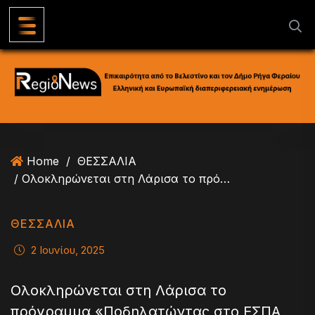
S
k
i
p
t
o
c
o
n
Home
/
ΘΕΣΣΑΛΙΑ
t
/ Ολοκληρώνεται στη Λάρισα το πρόγραμμα «Ποδηλατώντας στο ΕΣΠΑ της Πόλης μου»
e
n
t
ΘΕΣΣΑΛΙΑ
2 Ιουνίου, 2025
Ολοκληρώνεται στη Λάρισα το
πρόγραμμα «Ποδηλατώντας στο ΕΣΠΑ