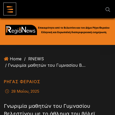
S
k
i
p
t
o
c
o
n
Home
/
RNEWS
t
/ Γνωριμία μαθητών του Γυμνασίου Βελεστίνου με το άθλημα του βόλεϊ
e
n
t
ΡΗΓΑΣ ΦΕΡΑΙΟΣ
28 Μαΐου, 2025
Γνωριμία μαθητών του Γυμνασίου
Βελεστίνου με το άθλημα του βόλεϊ