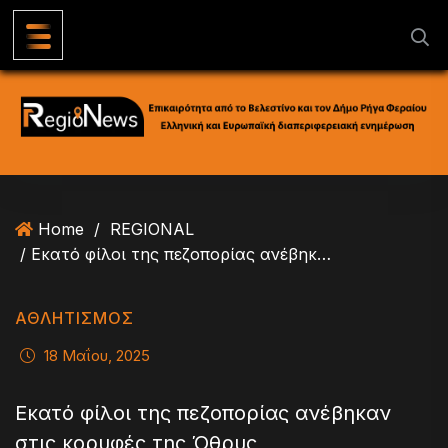
S
k
i
p
t
o
c
o
n
Home
/
REGIONAL
t
/ Εκατό φίλοι της πεζοπορίας ανέβηκαν στις κορυφές της Όθρυς
e
n
t
ΑΘΛΗΤΙΣΜΟΣ
18 Μαΐου, 2025
Εκατό φίλοι της πεζοπορίας ανέβηκαν
στις κορυφές της Όθρυς